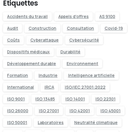
Étiquettes
Accidents du travail
Appels d'offres
AS 9100
Audit
Construction
Consultation
Covid-19
Coûts
Cyberattaque
Cybersécurité
Dispositifs médicaux
Durabilité
Développement durable
Environnement
Formation
Industrie
Intelligence artificielle
International
IRCA
ISO/IEC 27001:2022
ISO 9001
ISO 13485
ISO 14001
ISO 22301
ISO 26000
ISO 27001
ISO 42001
ISO 45001
ISO 50001
Laboratoires
Neutralité climatique