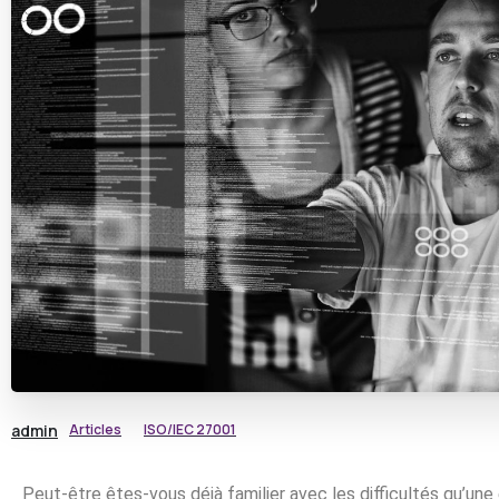
admin
Articles
ISO/IEC 27001
Peut-être êtes-vous déjà familier avec les difficultés qu’une 