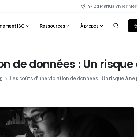
47 Bd Marius Vivier Mer
nement ISO
Ressources
À propos
ion
de
données
:
Un
risque
es
Les coûts d’une violation de données : Un risque à n