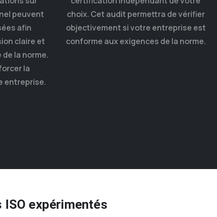
mations sur
certification indépendant de votre
nel peuvent
choix. Cet audit permettra de vérifier
ées afin
objectivement si votre entreprise est
on claire et
conforme aux exigences de la norme.
 de la norme.
orcer la
 entreprise.
s ISO expérimentés