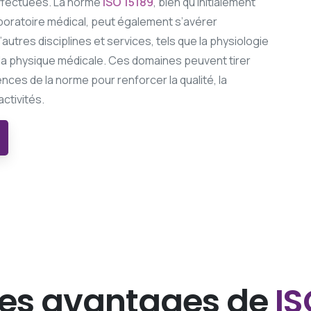
ffectuées. La norme
ISO 15189
, bien qu’initialement
boratoire médical, peut également s’avérer
autres disciplines et services, tels que la physiologie
u la physique médicale. Ces domaines peuvent tirer
nces de la norme pour renforcer la qualité, la
activités.
Les avantages de
IS