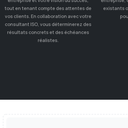
entreprise et votre vision du succès,
entreprise, 
tout en tenant compte des attentes de
existants 
vos clients. En collaboration avec votre
pou
consultant ISO, vous déterminerez des
résultats concrets et des échéances
réalistes.