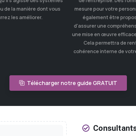
qu’il s’agisse des systèmes
de l'entreprise. Des for
ou de la manière dont vous
mesure pour votre person
rrez les améliorer.
également être propos
d'assurer une compréhensi
une mise en œuvre efficace
Cela permettra de renf
cohérence interne de votre
Télécharger notre guide GRATUIT
Consultant