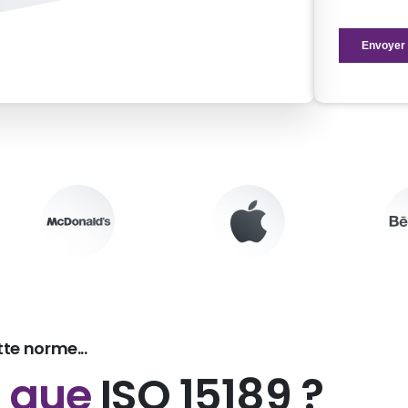
tte norme...
e que
ISO 15189 ?