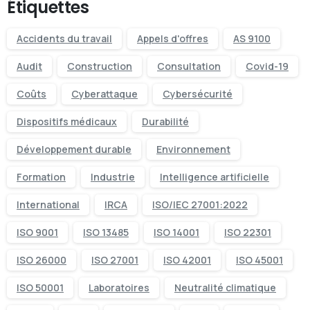
Étiquettes
Accidents du travail
Appels d'offres
AS 9100
Audit
Construction
Consultation
Covid-19
Coûts
Cyberattaque
Cybersécurité
Dispositifs médicaux
Durabilité
Développement durable
Environnement
Formation
Industrie
Intelligence artificielle
International
IRCA
ISO/IEC 27001:2022
ISO 9001
ISO 13485
ISO 14001
ISO 22301
ISO 26000
ISO 27001
ISO 42001
ISO 45001
ISO 50001
Laboratoires
Neutralité climatique