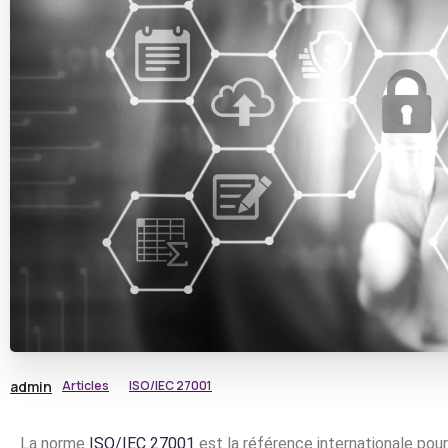
admin
Articles
ISO/IEC 27001
La norme
ISO/IEC 27001
est la référence internationale po