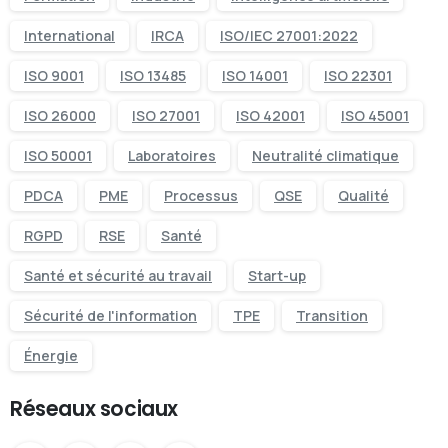
International
IRCA
ISO/IEC 27001:2022
ISO 9001
ISO 13485
ISO 14001
ISO 22301
ISO 26000
ISO 27001
ISO 42001
ISO 45001
ISO 50001
Laboratoires
Neutralité climatique
PDCA
PME
Processus
QSE
Qualité
RGPD
RSE
Santé
Santé et sécurité au travail
Start-up
Sécurité de l'information
TPE
Transition
Énergie
Réseaux sociaux