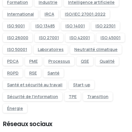
Formation
Industrie
Intelligence artificielle
International
IRCA
ISO/IEC 27001:2022
ISO 9001
ISO 13485
ISO 14001
ISO 22301
ISO 26000
ISO 27001
ISO 42001
ISO 45001
ISO 50001
Laboratoires
Neutralité climatique
PDCA
PME
Processus
QSE
Qualité
RGPD
RSE
Santé
Santé et sécurité au travail
Start-up
Sécurité de l'information
TPE
Transition
Énergie
Réseaux sociaux